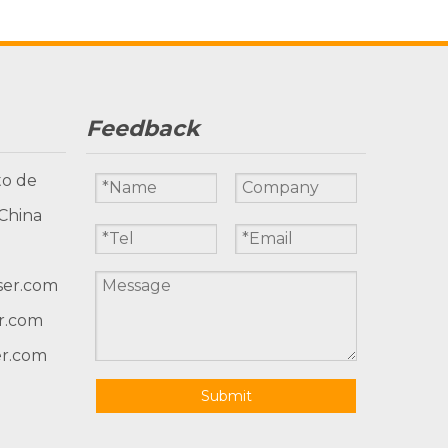
Feedback
to de
 China
ser.com
r.com
er.com
Submit