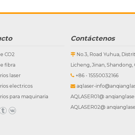
ucto
Contáctenos
de CO2
No.3, Road Yuhua, Distri

e fibra
Licheng, Jinan, Shandong,
ios laser
+86 - 15550032166

ios electricos
aqlaser-info@anqiangla

rios para maquinaria
AQLASER01
@ anqianglase
AQLASER02
@ anqianglas