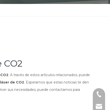
e CO2
e CO2
. A través de estos artículos relacionados, puede
 láser de CO2
. Esperamos que estas noticias te den
ver sus necesidades, puede contactarnos para
+86 - 1
aqlaser