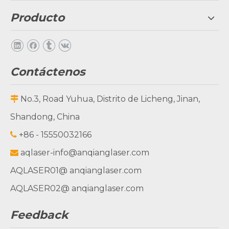
corte láser
grabador
marcado
Producto
1390i
láser de
láser de 300
grabador
corte por
fp
láser
láser 1325C
Contáctenos
No.3, Road Yuhua, Distrito de Licheng, Jinan,

Shandong, China
+86 - 15550032166

aqlaser-info@anqianglaser.com

AQLASER01
@ anqianglaser.com
AQLASER02
@ anqianglaser.com
Feedback