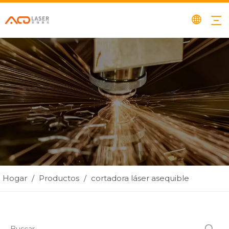
Hogar
/
Productos
/
cortadora láser asequible