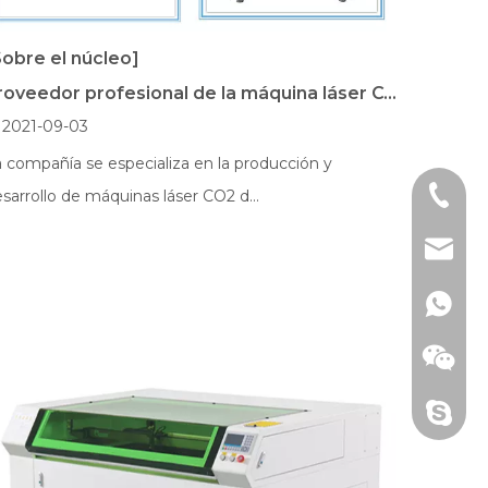
Sobre el núcleo]
Proveedor profesional de la máquina láser CO2
2021-09-03
 compañía se especializa en la producción y
+86 - 1
sarrollo de máquinas láser CO2 d...
aqlaser
+86 - 1
+86 - 1