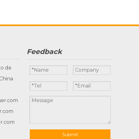
Feedback
to de
 China
ser.com
r.com
er.com
Submit