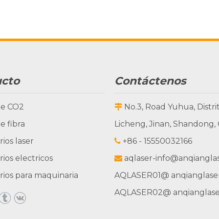
ucto
Contáctenos
de CO2
No.3, Road Yuhua, Distri

e fibra
Licheng, Jinan, Shandong,
ios laser
+86 - 15550032166

ios electricos
aqlaser-info@anqiangla

rios para maquinaria
AQLASER01
@ anqianglase
AQLASER02
@ anqianglas