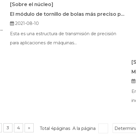
[Sobre el núcleo]
El módulo de tornillo de bolas más preciso para la máquina láser.
2021-08-10
or máquina de corte por láser 300W
Esta es una estructura de transmisión de precisión
para aplicaciones de máquinas...
[
En
in
3
4
»
Total 4páginas A la página
Determin